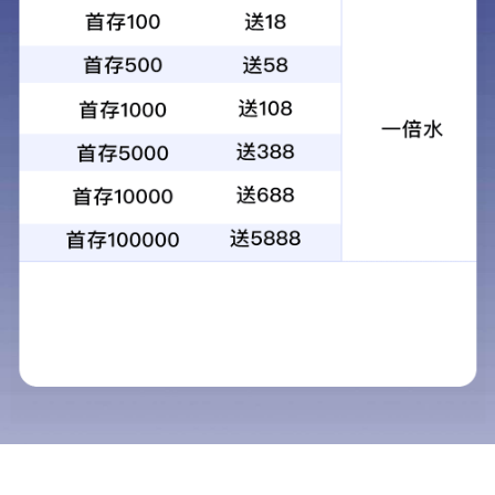
节能型高湿物料干燥机
简介：
节能型高湿物料干燥机全套设备主要
有上料机，预烘干机、出料机、中间输送
机..
三筒式转筒干燥机
简介：
三筒式转筒干燥机烘干机由三个不同
直径的同心圆筒按照一定的数学关系和结
构..
谷物烘干机
简介：
谷物烘干机适用于烘干稻米、小麦、
绿豆、高梁、黄豆等谷物，具有干燥速度
快..